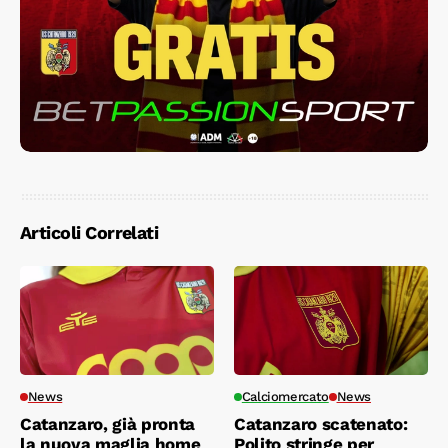
Articoli Correlati
News
Calciomercato
News
Catanzaro, già pronta
Catanzaro scatenato:
la nuova maglia home
Polito stringe per