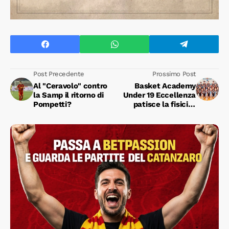
Post Precedente
Prossimo Post
Al "Ceravolo" contro
Basket Academy
la Samp il ritorno di
Under 19 Eccellenza
Pompetti?
patisce la fisicità
della corazzata
Nutribullet Treviso
subendo il punteggio
di 71-56