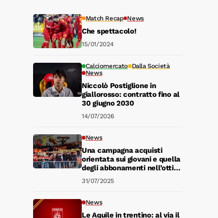
Match Recap
News
Che spettacolo!
15/01/2024
Calciomercato
Dalla Società
News
Niccolò Postiglione in
giallorosso: contratto fino al
30 giugno 2030
14/07/2026
News
Una campagna acquisti
orientata sui giovani e quella
degli abbonamenti nell’ottica
della fiducia e dell’amore
31/07/2025
incondizionato
News
Le Aquile in trentino: al via il