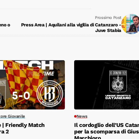
Prossimo Post
eno o
Press Area | Aquilani alla vigilia di Catanzaro -
Juve Stabia
tore Giovanile
News
e | Friendly Match
Il cordoglio dell’US Cata
ra 2
per la scomparsa di Giu
Marchioro