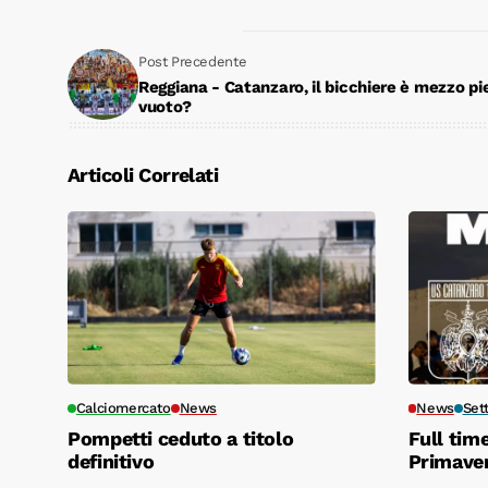
Post Precedente
Reggiana - Catanzaro, il bicchiere è mezzo pi
vuoto?
Articoli Correlati
Calciomercato
News
News
Set
Pompetti ceduto a titolo
Full tim
definitivo
Primave