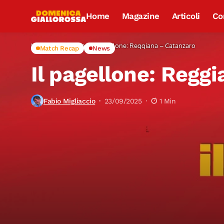
Home
Magazine
Articoli
Co
Home
Match Recap
Il pagellone: Reggiana – Catanzaro
Match Recap
News
Il pagellone: Regg
Fabio Migliaccio
23/09/2025
1 Min