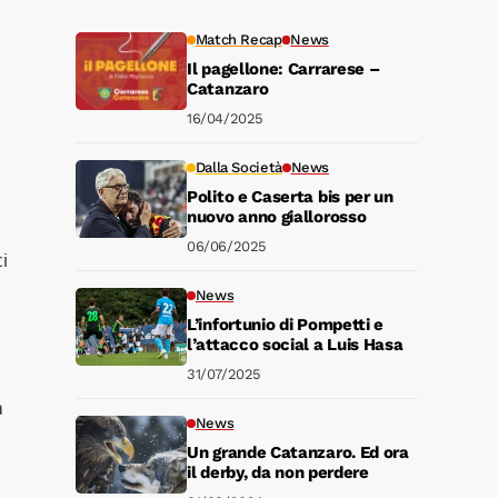
Match Recap
News
Il pagellone: Carrarese –
Catanzaro
16/04/2025
Dalla Società
News
Polito e Caserta bis per un
nuovo anno giallorosso
06/06/2025
i
News
L’infortunio di Pompetti e
l’attacco social a Luis Hasa
31/07/2025
a
News
Un grande Catanzaro. Ed ora
il derby, da non perdere