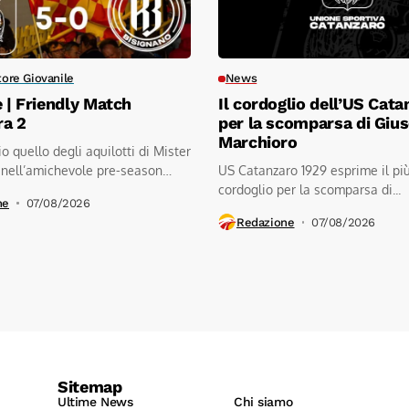
tore Giovanile
News
e | Friendly Match
Il cordoglio dell’US Cata
ra 2
per la scomparsa di Giu
Marchioro
io quello degli aquilotti di Mister
 nell’amichevole pre-season
US Catanzaro 1929 esprime il pi
.kratos...
cordoglio per la scomparsa di...
ne
07/08/2026
Redazione
07/08/2026
Sitemap
Ultime News
Chi siamo