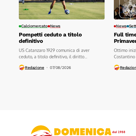
Calciomercato
News
News
Set
Pompetti ceduto a titolo
Full tim
definitivo
Primave
US Catanzaro 1929 comunica di aver
Ottimo iniz
ceduto, a titolo definitivo, il diritto...
Costantino
contro a.s.d
Redazione
07/08/2026
Redazio