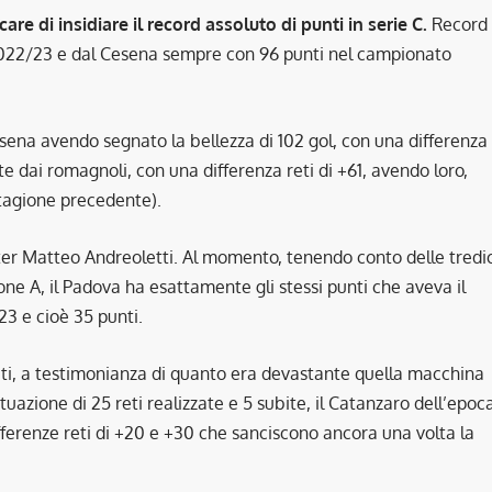
 di insidiare il record assoluto di punti in serie C.
Record
2022/23 e dal Cesena sempre con 96 punti nel campionato
esena avendo segnato la bellezza di 102 gol, con una differenza
ate dai romagnoli, con una differenza reti di +61, avendo loro,
stagione precedente).
er Matteo Andreoletti. Al momento, tenendo conto delle tredic
one A, il Padova ha esattamente gli stessi punti che aveva il
3 e cioè 35 punti.
biti, a testimonianza di quanto era devastante quella macchina
uazione di 25 reti realizzate e 5 subite, il Catanzaro dell’epoc
ifferenze reti di +20 e +30 che sanciscono ancora una volta la