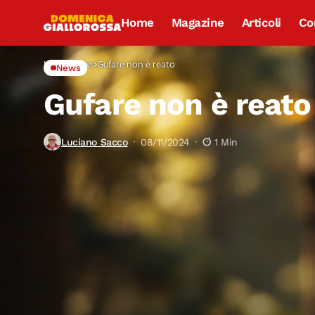
Home
Magazine
Articoli
Co
Home
News
Gufare non è reato
News
Gufare non è reato
Luciano Sacco
08/11/2024
1 Min