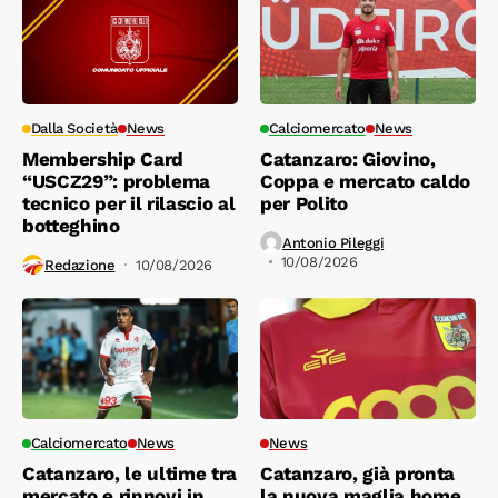
Dalla Società
News
Calciomercato
News
Membership Card
Catanzaro: Giovino,
“USCZ29”: problema
Coppa e mercato caldo
tecnico per il rilascio al
per Polito
botteghino
Antonio Pileggi
10/08/2026
Redazione
10/08/2026
Calciomercato
News
News
Catanzaro, le ultime tra
Catanzaro, già pronta
mercato e rinnovi in
la nuova maglia home