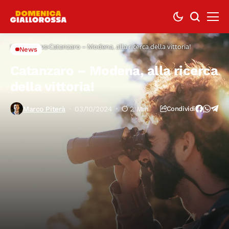
Home
News
Catanzaro – Modena, alla ricerca della vittoria!
News
Catanzaro – Modena, alla ricerca
della vittoria!
Marco Piterà
03/10/2024
2 Min
Condividi