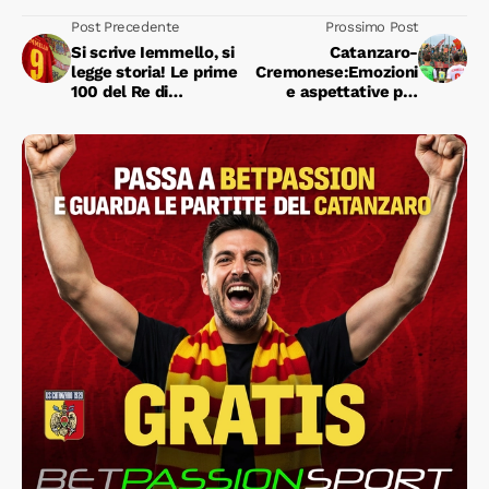
Post Precedente
Prossimo Post
Si scrive Iemmello, si
Catanzaro-
legge storia! Le prime
Cremonese:Emozioni
100 del Re di
e aspettative per
Catanzaro
l'anticipo della serie B