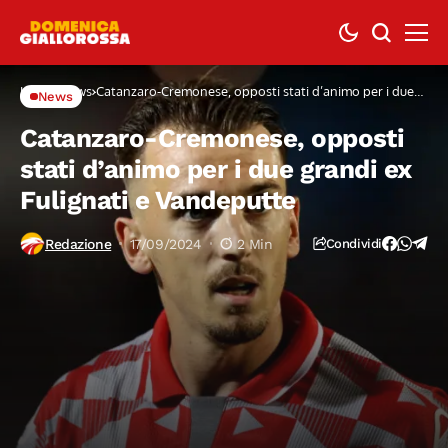
Home
News
Catanzaro-Cremonese, opposti stati d’animo per i due
News
grandi ex Fulignati e Vandeputte
Catanzaro-Cremonese, opposti
stati d’animo per i due grandi ex
Fulignati e Vandeputte
Redazione
17/09/2024
2 Min
Condividi