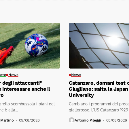
cato
News
News
r degli attaccanti”
Catanzaro, domani test c
 interessare anche il
Giugliano: salta la Japan
ro
University
tarello scombussola i piani del
Cambiano i programmi del prec
e è alla...
giallorosso. L’US Catanzaro 1929
comunicato la cancellazione
 Martino
05/08/2026
Antonio Pileggi
05/08/2026
dell’amichevole...