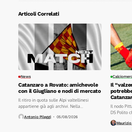
Articoli Correlati
News
Calciomer
Catanzaro a Rovato: amichevole
Il “valze
con il Giugliano e nodi di mercato
potrebbe
Catanza
Il ritiro in quota sulle Alpi valtellinesi
appartiene già agli archivi. Nella
Il nodo Pit
mattinata...
DS Polito ch
Antonio Pileggi
05/08/2026
Maurizio