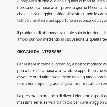
A proposito di idee di gioco e quindi di moduli, vista 
ripresa del campionato – prevista giorno 14 con la tr
che gli darà maggiore affidabilità sfruttando le cara
tattico che riterrà più opportuno a seconda dell’avver
Il problema di abbondanza è tale solo in funzione d
ampio pur non mettendo in discussione le qualità tec
GIOVANI DA INTEGRARE
Per restare in tema di organico, a nostro modesto avv
prima fase di campionato, sarebbe opportuno che ven
avvenire gradualmente almeno fino a quando non si 
formazione-tipo in grado di garantire risultati con un
La presenza in organico di diversi elementi esperti d
massima serie, servirà tra l’altro per dare maggiori