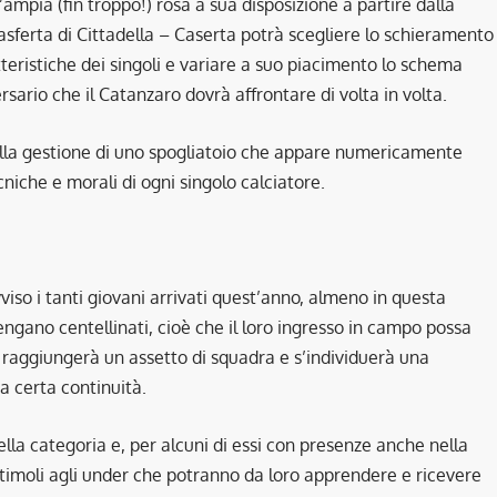
l’ampia (fin troppo!) rosa a sua disposizione a partire dalla
asferta di Cittadella – Caserta potrà scegliere lo schieramento
tteristiche dei singoli e variare a suo piacimento lo schema
sario che il Catanzaro dovrà affrontare di volta in volta.
ella gestione di uno spogliatoio che appare numericamente
niche e morali di ogni singolo calciatore.
iso i tanti giovani arrivati quest’anno, almeno in questa
gano centellinati, cioè che il loro ingresso in campo possa
raggiungerà un assetto di squadra e s’individuerà una
a certa continuità.
ella categoria e, per alcuni di essi con presenze anche nella
 stimoli agli under che potranno da loro apprendere e ricevere