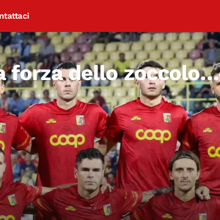
ntattaci
a forza dello zoccolo…