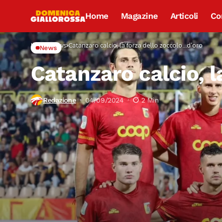
Home
Magazine
Articoli
Co
Home
News
Catanzaro calcio, la forza dello zoccolo…d’oro
News
Catanzaro calcio, l
Redazione
04/09/2024
2 Min