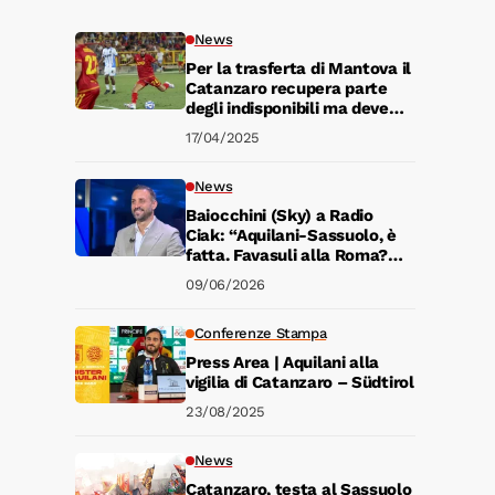
News
Per la trasferta di Mantova il
Catanzaro recupera parte
degli indisponibili ma deve
rinunciare a Pagano.
17/04/2025
News
Baiocchini (Sky) a Radio
Ciak: “Aquilani-Sassuolo, è
fatta. Favasuli alla Roma?
Nessuna trattativa. Serie A?
09/06/2026
Grande rimpianto”
Conferenze Stampa
Press Area | Aquilani alla
vigilia di Catanzaro – Südtirol
23/08/2025
News
Catanzaro, testa al Sassuolo