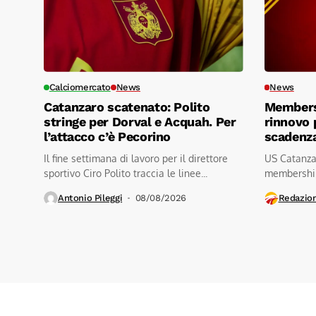
Calciomercato
News
News
Catanzaro scatenato: Polito
Members
stringe per Dorval e Acquah. Per
rinnovo 
l’attacco c’è Pecorino
scadenza
Il fine settimana di lavoro per il direttore
US Catanza
sportivo Ciro Polito traccia le linee...
membership
tifoso)...
Antonio Pileggi
08/08/2026
Redazio