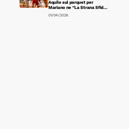
Aquile sul parquet per
Mariano ne “La Strana Sfida”
del PalaPulerà
01/04/2026