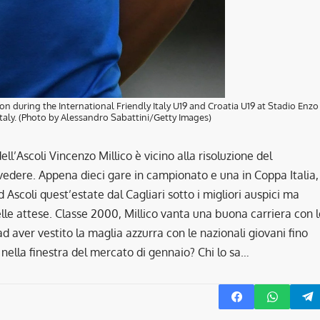
on during the International Friendly Italy U19 and Croatia U19 at Stadio Enzo
 Italy. (Photo by Alessandro Sabattini/Getty Images)
ll’Ascoli Vincenzo Millico è vicino alla risoluzione del
vedere. Appena dieci gare in campionato e una in Coppa Italia,
d Ascoli quest’estate dal Cagliari sotto i migliori auspici ma
delle attese. Classe 2000, Millico vanta una buona carriera con 
d aver vestito la maglia azzurra con le nazionali giovani fino
o nella finestra del mercato di gennaio? Chi lo sa…