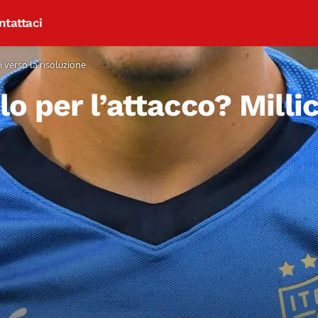
ntattaci
i verso la risoluzione
lo per l’attacco? Millic