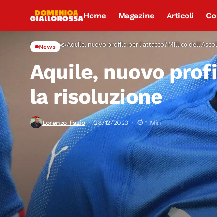
Home
Magazine
Articoli
Co
Home
News
Aquile, nuovo profilo per l’attacco? Millico dell’Ascol
News
Aquile, nuovo profi
la risoluzione
Lorenzo Fazio
28/12/2023
1 Min