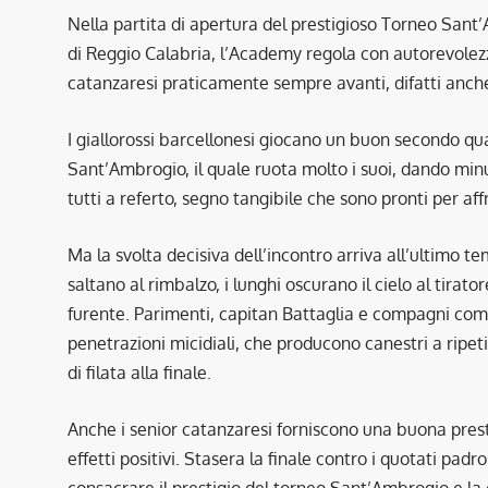
Nella partita di apertura del prestigioso Torneo Sant
di Reggio Calabria, l’Academy regola con autorevolezz
catanzaresi praticamente sempre avanti, difatti anche 
I giallorossi barcellonesi giocano un buon secondo qua
Sant’Ambrogio, il quale ruota molto i suoi, dando mi
tutti a referto, segno tangibile che sono pronti per aff
Ma la svolta decisiva dell’incontro arriva all’ultimo te
saltano al rimbalzo, i lunghi oscurano il cielo al tirat
furente. Parimenti, capitan Battaglia e compagni com
penetrazioni micidiali, che producono canestri a ripeti
di filata alla finale.
Anche i senior catanzaresi forniscono una buona prest
effetti positivi. Stasera la finale contro i quotati pad
consacrare il prestigio del torneo Sant’Ambrogio e la