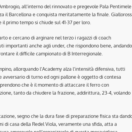
’Ambrogio, all’interno del rinnovato e pregevole Pala Pentimele
a il Barcellona e conquista meritatamente la finale. Gialloross
il primo tempo si chiude sul 41-37 per loro.
rto e cercano di arginare nel terzo i ragazzi di coach
nuti importanti anche agli under, che rispondono bene, andando
rontare il difficile campionato di B Interregionale.
mpino, allorquando l’Academy alza l’intensità difensiva, tutti
ore avversario di turno ed ogni pallone è oggetto di contesa
prendono che è il momento di attaccare il ferro con
zione, tanto da chiudere la frazione, addirittura, 23-4, volando
azione, segno che la dura fase di preparazione fisica sta dand
roni di casa della Redel Viola, veramente una sfida, atta a
 cura amorevole nell’organizzarlo di questa meravigliosa