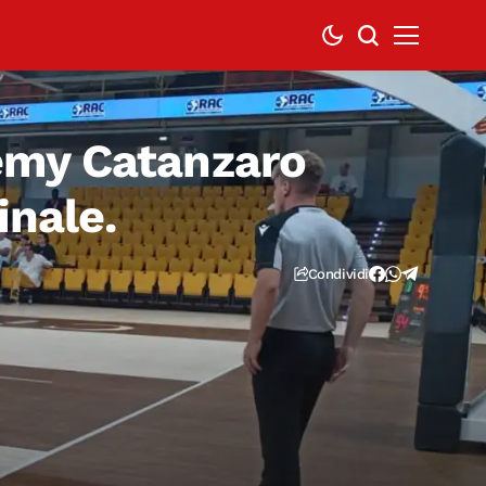
emy Catanzaro
inale.
Condividi