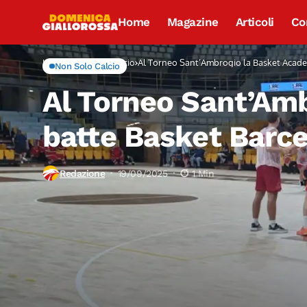
Home
Magazine
Articoli
Co
Home
Non Solo Calcio
Al Torneo Sant’Ambrogio la Basket Academ
Non Solo Calcio
Al Torneo Sant’Am
batte Basket Barcel
Redazione
19/09/2025
1 Min