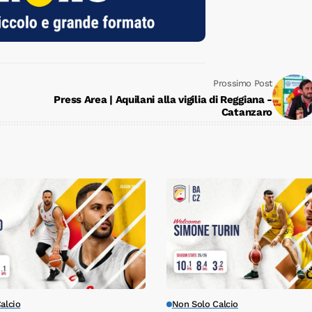
Prossimo Post
Press Area | Aquilani alla vigilia di Reggiana -
Catanzaro
alcio
Non Solo Calcio