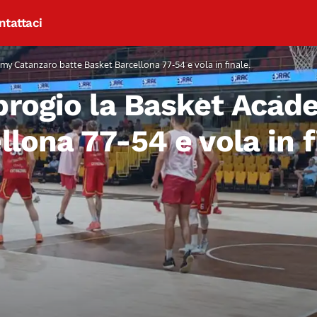
ntattaci
y Catanzaro batte Basket Barcellona 77-54 e vola in finale.
brogio la Basket Acad
lona 77-54 e vola in f