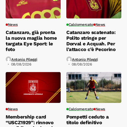
News
Calciomercato
News
Catanzaro, già pronta
Catanzaro scatenato:
la nuova maglia home
Polito stringe per
targata Eye Sport: le
Dorval e Acquah. Per
foto
l’attacco c’è Pecorino
Antonio Pileggi
Antonio Pileggi
08/08/2026
08/08/2026
News
Calciomercato
News
Membership card
Pompetti ceduto a
“USCZ1929”: rinnovo
titolo definitivo