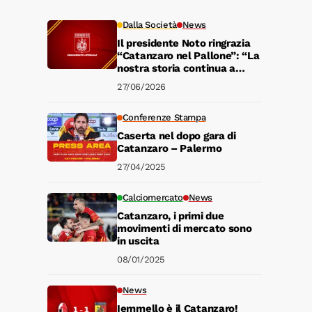
Dalla Società
News
Il presidente Noto ringrazia
“Catanzaro nel Pallone”: “La
nostra storia continua a
vivere”
27/06/2026
Conferenze Stampa
Caserta nel dopo gara di
Catanzaro – Palermo
27/04/2025
Calciomercato
News
Catanzaro, i primi due
movimenti di mercato sono
in uscita
08/01/2025
News
Iemmello è il Catanzaro!