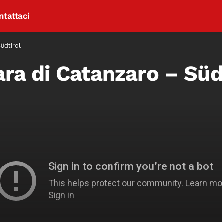
ntattaci
Südtirol
ara di Catanzaro – Süd