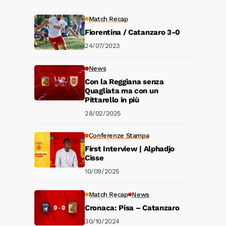
Match Recap
Fiorentina / Catanzaro 3-0
24/07/2023
News
Con la Reggiana senza
Quagliata ma con un
Pittarello in più
28/02/2025
Conferenze Stampa
First Interview | Alphadjo
Cisse
10/09/2025
Match Recap
News
Cronaca: Pisa – Catanzaro
30/10/2024