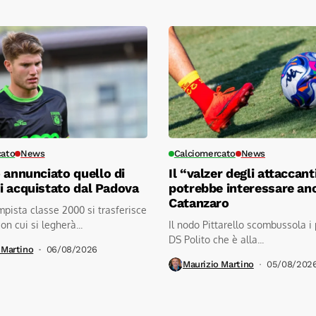
cato
News
Calciomercato
News
 annunciato quello di
Il “valzer degli attaccant
 acquistato dal Padova
potrebbe interessare anc
Catanzaro
mpista classe 2000 si trasferisce
on cui si legherà...
Il nodo Pittarello scombussola i 
DS Polito che è alla...
 Martino
06/08/2026
Maurizio Martino
05/08/202