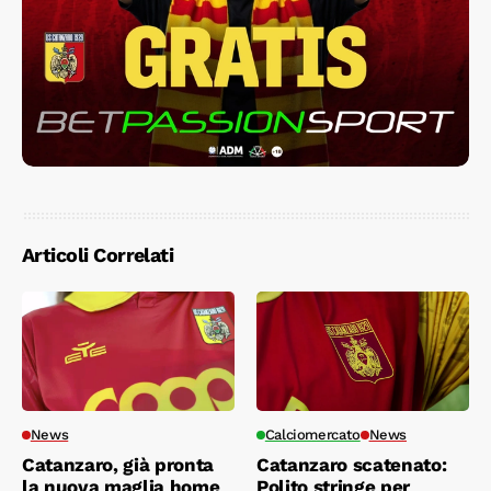
Articoli Correlati
News
Calciomercato
News
Catanzaro, già pronta
Catanzaro scatenato:
la nuova maglia home
Polito stringe per