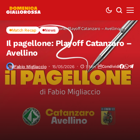
Home
Match Recap
Il pagellone: Playoff Catanzaro – Avellino
Match Recap
News
Il pagellone: Playoff Catanzaro –
Avellino
Fabio Migliaccio
15/05/2026
1 Min
Condividi