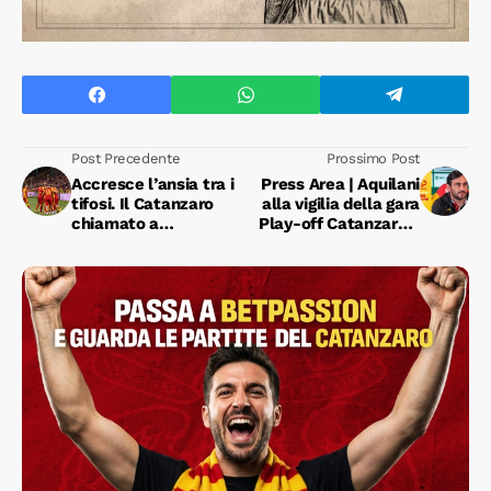
Post Precedente
Prossimo Post
Accresce l’ansia tra i
Press Area | Aquilani
tifosi. Il Catanzaro
alla vigilia della gara
chiamato a
Play-off Catanzaro -
confermare con il
Avellino
Palermo quanto di
buono espresso con
l’Avellino