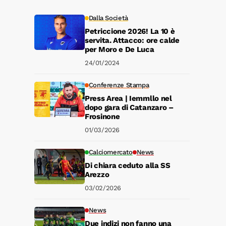
Dalla Società
Petriccione 2026! La 10 è
servita. Attacco: ore calde
per Moro e De Luca
24/01/2024
Conferenze Stampa
Press Area | Iemmllo nel
dopo gara di Catanzaro –
Frosinone
01/03/2026
Calciomercato
News
Di chiara ceduto alla SS
Arezzo
03/02/2026
News
Due indizi non fanno una