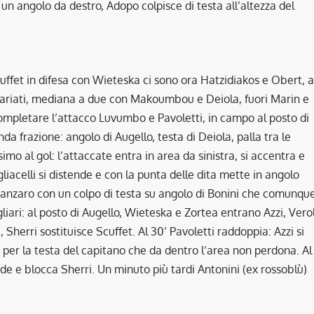
 un angolo da destro, Adopo colpisce di testa all’altezza del
cuffet in difesa con Wieteska ci sono ora Hatzidiakos e Obert, a
nvariati, mediana a due con Makoumbou e Deiola, fuori Marin e
completare l’attacco Luvumbo e Pavoletti, in campo al posto di
da frazione: angolo di Augello, testa di Deiola, palla tra le
simo al gol: l’attaccate entra in area da sinistra, si accentra e
gliacelli si distende e con la punta delle dita mette in angolo
 Catanzaro con un colpo di testa su angolo di Bonini che comunqu
iari: al posto di Augello, Wieteska e Zortea entrano Azzi, Verol
, Sherri sostituisce Scuffet. Al 30’ Pavoletti raddoppia: Azzi si
e per la testa del capitano che da dentro l’area non perdona. Al
ende e blocca Sherri. Un minuto più tardi Antonini (ex rossoblù)