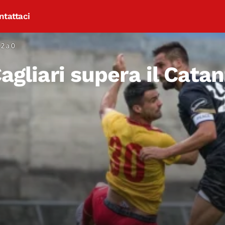
ntattaci
 2 a 0
Cagliari supera il Cata