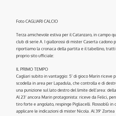
Foto CAGLIARI CALCIO
Terza amichevole estiva per il Catanzaro, in campo ques
club di serie A. I giallorossi di mister Caserta cadono p
riportiamo la cronaca della partita e il tabellino, tratt
proprio sito ufficiale:
IL PRIMO TEMPO
Cagliari subito in vantaggio: 5’ di gioco Marin riceve 
scodella in area per Lapadula, che controlla e di destr
una punizione sul lato destro del limite dell’area: dell
Al 23’ ancora Marin protagonista: riceve da Felici, pen
tiro forte e angolato, respinge Pigliacelli. Rossoblù i
applicare le indicazioni di mister Nicola. Al 39’ Zortea