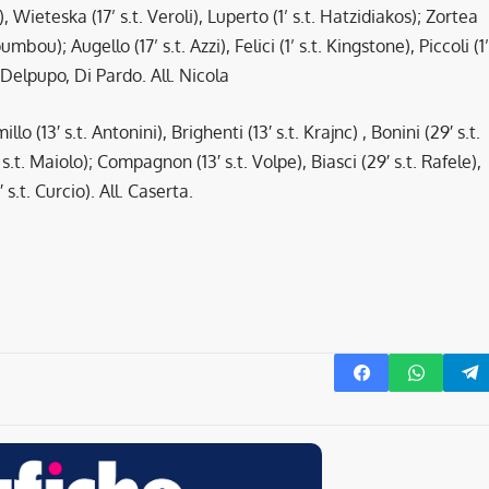
t), Wieteska (17’ s.t. Veroli), Luperto (1’ s.t. Hatzidiakos); Zortea
umbou); Augello (17’ s.t. Azzi), Felici (1’ s.t. Kingstone), Piccoli (1’
v, Delpupo, Di Pardo. All. Nicola
llo (13′ s.t. Antonini), Brighenti (13′ s.t. Krajnc) , Bonini (29′ s.t.
 s.t. Maiolo); Compagnon (13′ s.t. Volpe), Biasci (29′ s.t. Rafele),
 s.t. Curcio). All. Caserta.