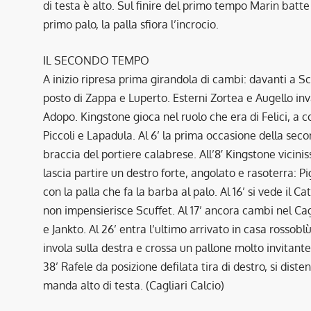
di testa è alto. Sul finire del primo tempo Marin batte
primo palo, la palla sfiora l’incrocio.
IL SECONDO TEMPO
A inizio ripresa prima girandola di cambi: davanti a S
posto di Zappa e Luperto. Esterni Zortea e Augello i
Adopo. Kingstone gioca nel ruolo che era di Felici, a 
Piccoli e Lapadula. Al 6’ la prima occasione della secon
braccia del portiere calabrese. All’8′ Kingstone vicinis
lascia partire un destro forte, angolato e rasoterra: Pi
con la palla che fa la barba al palo. Al 16’ si vede il
non impensierisce Scuffet. Al 17’ ancora cambi nel Cagl
e Jankto. Al 26’ entra l’ultimo arrivato in casa rossoblù
invola sulla destra e crossa un pallone molto invitant
38’ Rafele da posizione defilata tira di destro, si dist
manda alto di testa. (Cagliari Calcio)