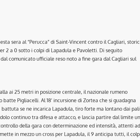
ta sera al “Perucca” di Saint-Vincent contro il Cagliari, stori
er 2 a 0 sotto i colpi di Lapadula e Pavoletti. Di seguito
i dal comunicato ufficiale reso noto a fine gara dal Cagliari sul
palla ai 25 metri in posizione centrale, il nazionale rumeno
o batte Pigliacelli. Al 18’ incursione di Zortea che si guadagna
a battuta se ne incarica Lapadula, tiro forte ma lontano dai pali
dolo continuo tra difesa e attacco, e lascia partire dal limite u
n controllo della gara con determinazione ed intensità, attenti a
 mette in mezzo un cross per Lapadula, il 9 anticipa tutti, il col