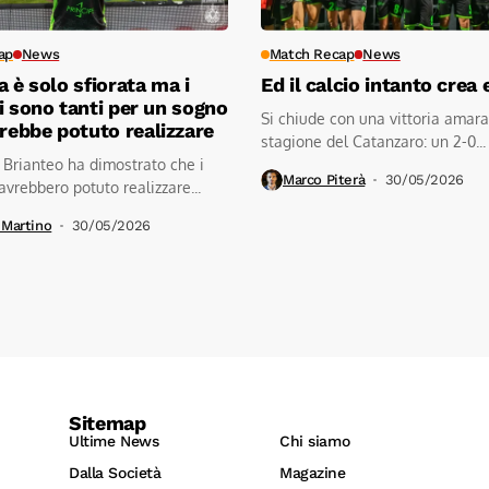
ap
News
Match Recap
News
a è solo sfiorata ma i
Ed il calcio intanto crea 
i sono tanti per un sogno
Si chiude con una vittoria amara
arebbe potuto realizzare
stagione del Catanzaro: un 2-0...
 Brianteo ha dimostrato che i
Marco Piterà
30/05/2026
avrebbero potuto realizzare...
 Martino
30/05/2026
Sitemap
Ultime News
Chi siamo
Dalla Società
Magazine