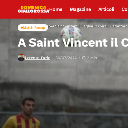
Home
Magazine
Articoli
Co
Home
Match Recap
A Saint Vincent il Cagliari supera il Catanzaro
Match Recap
A Saint Vincent il 
Lorenzo Fazio
30/07/2024
2 Min