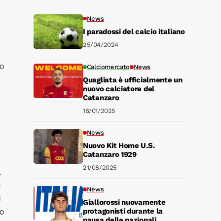
News
I paradossi del calcio italiano
25/04/2024
co
Calciomercato
News
Quagliata è ufficialmente un
nuovo calciatore del
Catanzaro
18/01/2025
News
Nuovo Kit Home U.S.
Catanzaro 1929
21/08/2025
.
n
News
d
Giallorossi nuovamente
po
protagonisti durante la
pausa delle nazionali