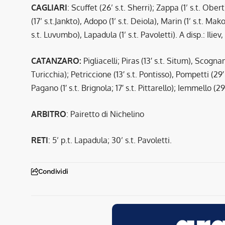
CAGLIARI
: Scuffet (26’ s.t. Sherri); Zappa (1’ s.t. Ober
(17’ s.t.Jankto), Adopo (1’ s.t. Deiola), Marin (1’ s.t. Mako
s.t. Luvumbo), Lapadula (1’ s.t. Pavoletti). A disp.: Ilie
CATANZARO:
Pigliacelli; Piras (13′ s.t. Situm), Scognami
Turicchia); Petriccione (13′ s.t. Pontisso), Pompetti (29′
Pagano (1′ s.t. Brignola; 17′ s.t. Pittarello); Iemmello (29′
ARBITRO
: Pairetto di Nichelino
RETI
: 5’ p.t. Lapadula; 30’ s.t. Pavoletti.
Condividi